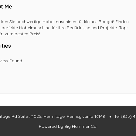
t Me
ken Sie hochwertige Hobelmaschinen für kleines Budget! Finden
e perfekte Hobelmaschine für Ihre Bedürfnisse und Projekte. Top-
ät zum besten Preis!
ities
view Found
itage Rd Suite #1025, Hermitage, Pennsylvania 16148
Tel (833) 
Powered by
Big Hammer Co.