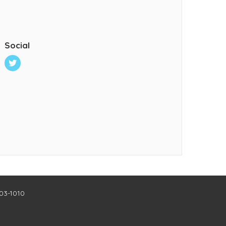
Social
403-1010