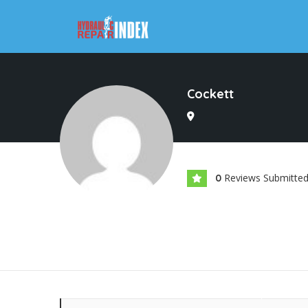
Cockett
Reviews Submitte
0