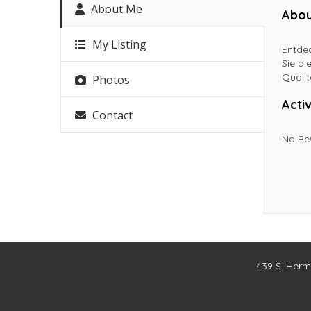
About Me
Abou
My Listing
Entdec
Sie di
Qualit
Photos
Activ
Contact
No Re
439 S. Herm